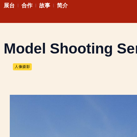
跳
展台
合作
故事
简介
至
内
容
Model Shooting Se
人像摄影